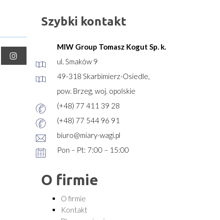
Szybki kontakt
MIW Group Tomasz Kogut Sp. k.
ul. Smaków 9
49-318 Skarbimierz-Osiedle,
pow. Brzeg, woj. opolskie
(+48) 77 411 39 28
(+48) 77 544 96 91
biuro@miary-wagi.pl
Pon – Pt: 7:00 – 15:00
O firmie
O firmie
Kontakt