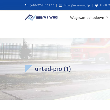
(+48) 77 411 39 28
biuro@miary-wagi.pl
Pn-Pt: 7
Wagi samochodowe
unted-pro (1)