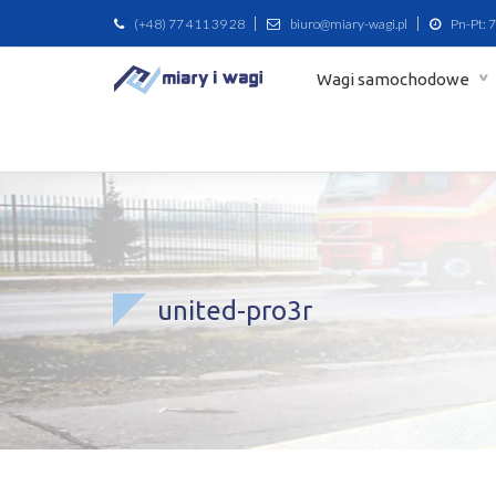
(+48) 77 411 39 28
biuro@miary-wagi.pl
Pn-Pt: 7
Wagi samochodowe
united-pro3r