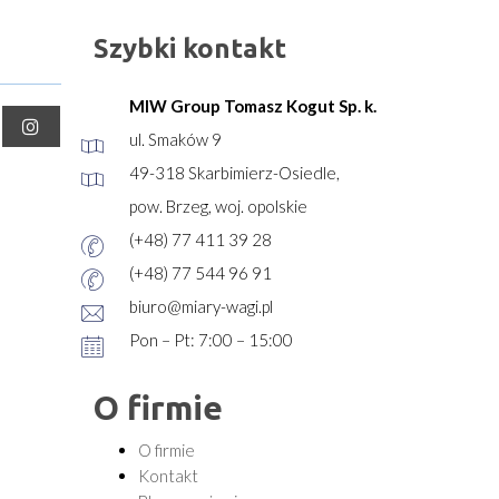
Szybki kontakt
MIW Group Tomasz Kogut Sp. k.
ul. Smaków 9
49-318 Skarbimierz-Osiedle,
pow. Brzeg, woj. opolskie
(+48) 77 411 39 28
(+48) 77 544 96 91
biuro@miary-wagi.pl
Pon – Pt: 7:00 – 15:00
O firmie
O firmie
Kontakt