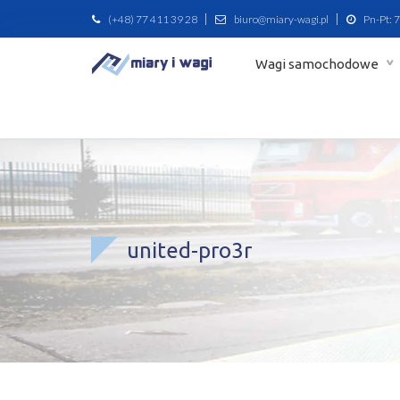
(+48) 77 411 39 28
biuro@miary-wagi.pl
Pn-Pt: 7
Wagi samochodowe
united-pro3r