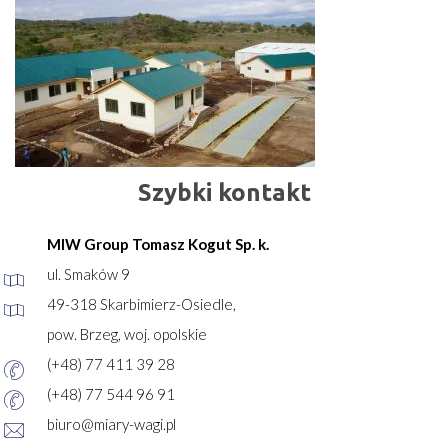
Szybki kontakt
MIW Group Tomasz Kogut Sp. k.
ul. Smaków 9
49-318 Skarbimierz-Osiedle,
pow. Brzeg, woj. opolskie
(+48) 77 411 39 28
(+48) 77 544 96 91
biuro@miary-wagi.pl