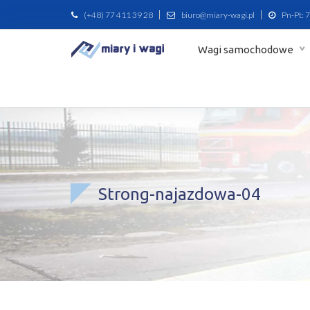
(+48) 77 411 39 28
biuro@miary-wagi.pl
Pn-Pt: 7
Wagi samochodowe
Strong-najazdowa-04