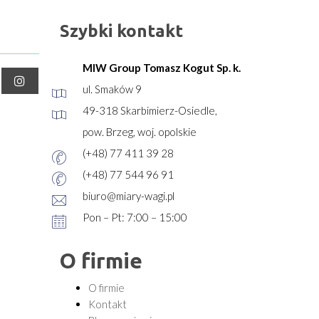
Szybki kontakt
MIW Group Tomasz Kogut Sp. k.
ul. Smaków 9
49-318 Skarbimierz-Osiedle,
pow. Brzeg, woj. opolskie
(+48) 77 411 39 28
(+48) 77 544 96 91
biuro@miary-wagi.pl
Pon – Pt: 7:00 – 15:00
O firmie
O firmie
Kontakt