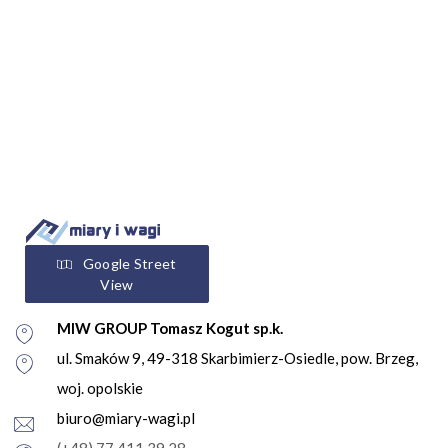
Google Street
View
MIW GROUP Tomasz Kogut sp.k.
ul. Smaków 9, 49-318 Skarbimierz-Osiedle, pow. Brzeg,
woj. opolskie
biuro@miary-wagi.pl
(+48) 77 411 39 28