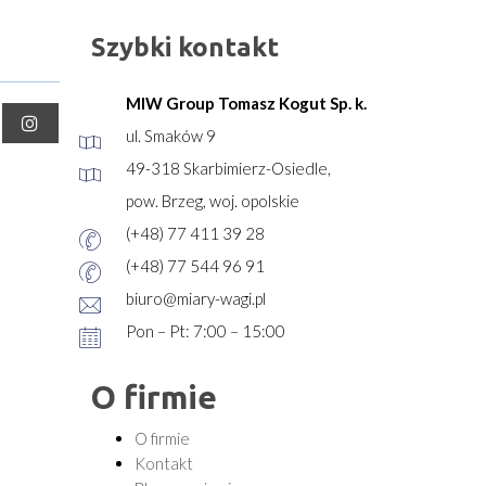
Szybki kontakt
MIW Group Tomasz Kogut Sp. k.
ul. Smaków 9
49-318 Skarbimierz-Osiedle,
pow. Brzeg, woj. opolskie
(+48) 77 411 39 28
(+48) 77 544 96 91
biuro@miary-wagi.pl
Pon – Pt: 7:00 – 15:00
O firmie
O firmie
Kontakt