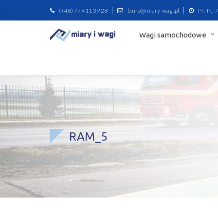
(+48) 77 411 39 28
biuro@miary-wagi.pl
Pn-Pt: 7
Wagi samochodowe
RAM_5