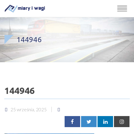
144946
144946
25 września, 2025