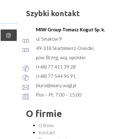
Szybki kontakt
MIW Group Tomasz Kogut Sp. k.
ul. Smaków 9
49-318 Skarbimierz-Osiedle,
pow. Brzeg, woj. opolskie
(+48) 77 411 39 28
(+48) 77 544 96 91
biuro@miary-wagi.pl
Pon – Pt: 7:00 – 15:00
O firmie
O firmie
Kontakt