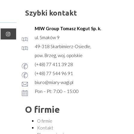
Szybki kontakt
MIW Group Tomasz Kogut Sp. k.
ul. Smaków 9
49-318 Skarbimierz-Osiedle,
pow. Brzeg, woj. opolskie
(+48) 77 411 39 28
(+48) 77 544 96 91
biuro@miary-wagi.pl
Pon – Pt: 7:00 – 15:00
O firmie
O firmie
Kontakt