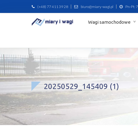
(+48) 77 411 39 28
biuro@miary-wagi.pl
Pn-Pt: 7
Wagi samochodowe
20250529_145409 (1)