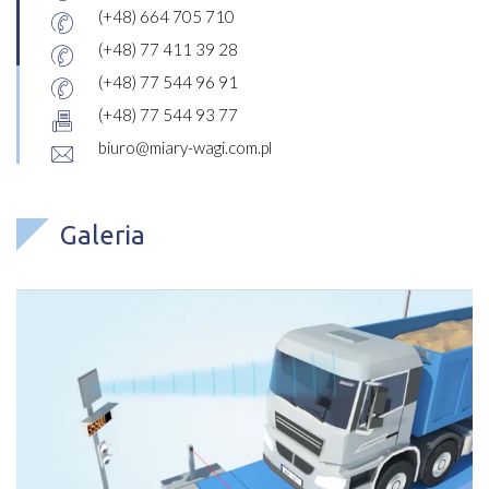
(+48) 664 705 710
(+48) 77 411 39 28
(+48) 77 544 96 91
(+48) 77 544 93 77
biuro@miary-wagi.com.pl
Galeria