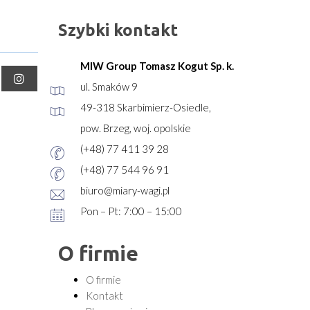
Szybki kontakt
MIW Group Tomasz Kogut Sp. k.
ul. Smaków 9
49-318 Skarbimierz-Osiedle,
pow. Brzeg, woj. opolskie
(+48) 77 411 39 28
(+48) 77 544 96 91
biuro@miary-wagi.pl
Pon – Pt: 7:00 – 15:00
O firmie
O firmie
Kontakt