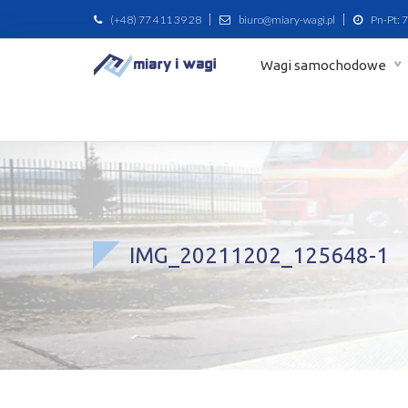
(+48) 77 411 39 28
biuro@miary-wagi.pl
Pn-Pt: 7
Wagi samochodowe
IMG_20211202_125648-1