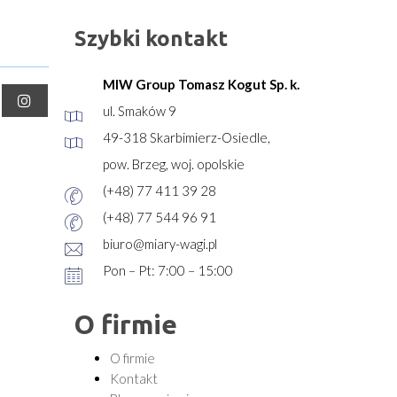
Szybki kontakt
MIW Group Tomasz Kogut Sp. k.
ul. Smaków 9
49-318 Skarbimierz-Osiedle,
pow. Brzeg, woj. opolskie
(+48) 77 411 39 28
(+48) 77 544 96 91
biuro@miary-wagi.pl
Pon – Pt: 7:00 – 15:00
O firmie
O firmie
Kontakt