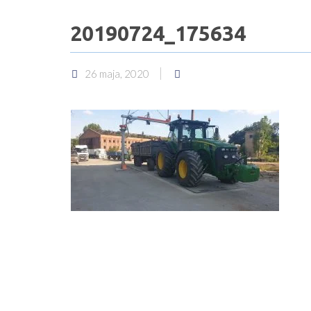
20190724_175634
26 maja, 2020