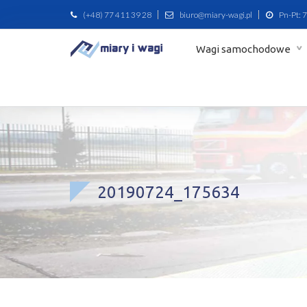
(+48) 77 411 39 28
biuro@miary-wagi.pl
Pn-Pt: 7
Wagi samochodowe
20190724_175634