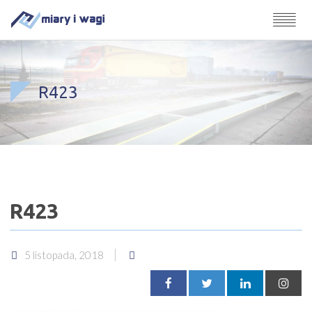
R423
R423
5 listopada, 2018