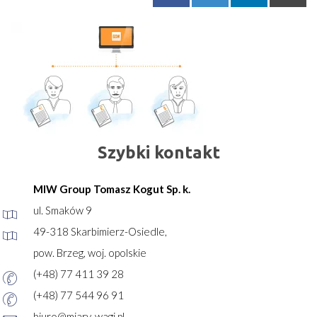
Szybki kontakt
MIW Group Tomasz Kogut Sp. k.
ul. Smaków 9
49-318 Skarbimierz-Osiedle,
pow. Brzeg, woj. opolskie
(+48) 77 411 39 28
(+48) 77 544 96 91
biuro@miary-wagi.pl