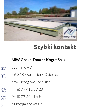
Szybki kontakt
MIW Group Tomasz Kogut Sp. k.
ul. Smaków 9
49-318 Skarbimierz-Osiedle,
pow. Brzeg, woj. opolskie
(+48) 77 411 39 28
(+48) 77 544 96 91
biuro@miary-wagi.pl