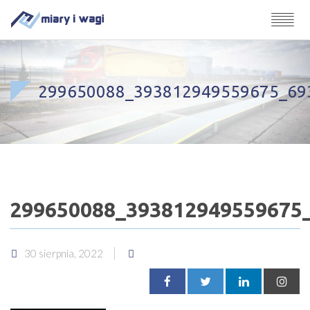
299650088_393812949559675_69
299650088_393812949559675
30 sierpnia, 2022