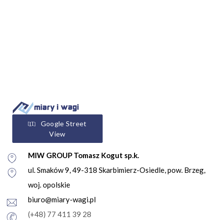
Google Street
View
MIW GROUP Tomasz Kogut sp.k.
ul. Smaków 9, 49-318 Skarbimierz-Osiedle, pow. Brzeg,
woj. opolskie
biuro@miary-wagi.pl
(+48) 77 411 39 28