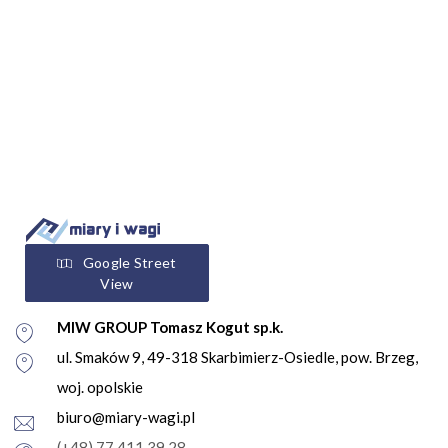
Google Street
View
MIW GROUP Tomasz Kogut sp.k.
ul. Smaków 9, 49-318 Skarbimierz-Osiedle, pow. Brzeg,
woj. opolskie
biuro@miary-wagi.pl
(+48) 77 411 39 28