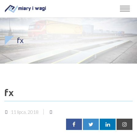
fx
fx
11 lipca, 2018