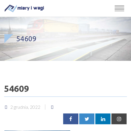
54609
54609
2 grudnia, 2022