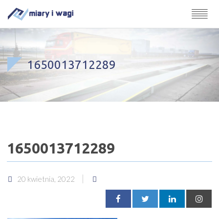
1650013712289
1650013712289
20 kwietnia, 2022