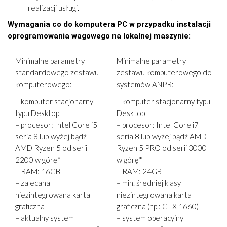
realizacji usługi.
Wymagania co do komputera PC w przypadku instalacji
oprogramowania wagowego na lokalnej maszynie:
Minimalne parametry
Minimalne parametry
standardowego zestawu
zestawu komputerowego do
komputerowego:
systemów ANPR:
– komputer stacjonarny
– komputer stacjonarny typu
typu Desktop
Desktop
– procesor: Intel Core i5
– procesor: Intel Core i7
seria 8 lub wyżej bądź
seria 8 lub wyżej bądź AMD
AMD Ryzen 5 od serii
Ryzen 5 PRO od serii 3000
2200 w górę*
w górę*
– RAM: 16GB
– RAM: 24GB
– zalecana
– min. średniej klasy
niezintegrowana karta
niezintegrowana karta
graficzna
graficzna (np.: GTX 1660)
– aktualny system
– system operacyjny