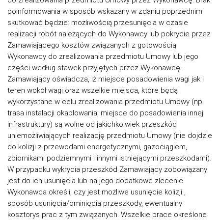
do zrealizowania przedmiotu Umowy przez Wykonawcę. Brak
poinformowania w sposób wskazany w zdaniu poprzednim
skutkować będzie: możliwością przesunięcia w czasie
realizacji robót należących do Wykonawcy lub pokrycie przez
Zamawiającego kosztów związanych z gotowością
Wykonawcy do zrealizowania przedmiotu Umowy lub jego
części według stawek przyjętych przez Wykonawcę.
Zamawiający oświadcza, iż miejsce posadowienia wagi jak i
teren wokół wagi oraz wszelkie miejsca, które będą
wykorzystane w celu zrealizowania przedmiotu Umowy (np.
trasa instalacji okablowania, miejsce do posadowienia innej
infrastruktury) są wolne od jakichkolwiek przeszkód
uniemożliwiających realizację przedmiotu Umowy (nie dojdzie
do kolizji z przewodami energetycznymi, gazociągiem,
zbiornikami podziemnymi i innymi istniejącymi przeszkodami).
W przypadku wykrycia przeszkód Zamawiający zobowiązany
jest do ich usunięcia lub na jego dodatkowe zlecenie
Wykonawca określi, czy jest możliwe usunięcie kolizji ,
sposób usunięcia/ominięcia przeszkody, ewentualny
kosztorys prac z tym związanych. Wszelkie prace określone