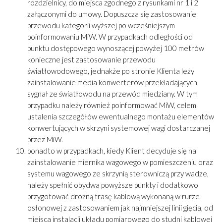
rozdzielnicy, do miejsca zgodnego z rysunkami nr 1 i 2
załączonymi do umowy. Dopuszcza się zastosowanie
przewodu kategorii wyższej po wcześniejszym
poinformowaniu MiW. W przypadkach odległości od
punktu dostępowego wynoszącej powyżej 100 metrów
konieczne jest zastosowanie przewodu
światłowodowego, jednakże po stronie Klienta leży
zainstalowanie media konwerterów przekładających
sygnał ze światłowodu na przewód miedziany. W tym
przypadku należy również poinformować MiW, celem
ustalenia szczegółów ewentualnego montażu elementów
konwertujących w skrzyni systemowej wagi dostarczanej
przez MiW.
ponadto w przypadkach, kiedy Klient decyduje się na
zainstalowanie miernika wagowego w pomieszczeniu oraz
systemu wagowego ze skrzynią sterowniczą przy wadze,
należy spełnić obydwa powyższe punkty i dodatkowo
przygotować drożną trasę kablową wykonaną w rurze
osłonowej z zastosowaniem jak najmniejszej linii gięcia, od
miejsca instalacji układu pomiarowego do studni kablowej