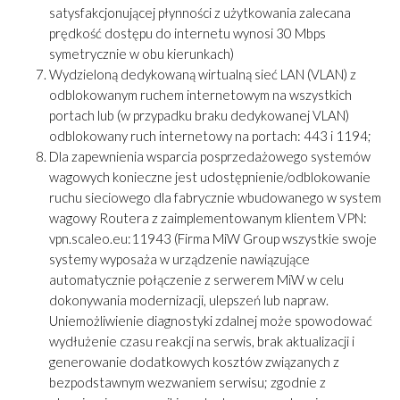
satysfakcjonującej płynności z użytkowania zalecana
prędkość dostępu do internetu wynosi 30 Mbps
symetrycznie w obu kierunkach)
Wydzieloną dedykowaną wirtualną sieć LAN (VLAN) z
odblokowanym ruchem internetowym na wszystkich
portach lub (w przypadku braku dedykowanej VLAN)
odblokowany ruch internetowy na portach: 443 i 1194;
Dla zapewnienia wsparcia posprzedażowego systemów
wagowych konieczne jest udostępnienie/odblokowanie
ruchu sieciowego dla fabrycznie wbudowanego w system
wagowy Routera z zaimplementowanym klientem VPN:
vpn.scaleo.eu:11943 (Firma MiW Group wszystkie swoje
systemy wyposaża w urządzenie nawiązujące
automatycznie połączenie z serwerem MiW w celu
dokonywania modernizacji, ulepszeń lub napraw.
Uniemożliwienie diagnostyki zdalnej może spowodować
wydłużenie czasu reakcji na serwis, brak aktualizacji i
generowanie dodatkowych kosztów związanych z
bezpodstawnym wezwaniem serwisu; zgodnie z