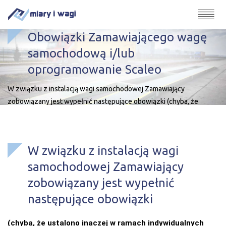
Obowiązki Zamawiającego wagę
samochodową i/lub
oprogramowanie Scaleo
W związku z instalacją wagi samochodowej Zamawiający
zobowiązany jest wypełnić następujące obowiązki (chyba, że
ustalono inaczej w ramach indywidualnych negocjacji z
Zamawiającym i wyraźnie wskazano to w Zamówieniu/umowie):
przygotowanie podłoża pod montaż wagi oraz innych elementów
W związku z instalacją wagi
systemu wagowego zgodnie z załączoną dokumentacją (gdy taki
samochodowej Zamawiający
obowiązek wynika z części I Umowy), położenie instalacji
uziemiającej (bednarki) według […]
zobowiązany jest wypełnić
następujące obowiązki
(chyba, że ustalono inaczej w ramach indywidualnych