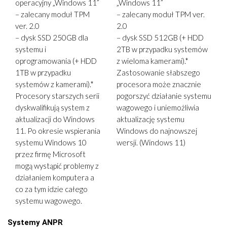
operacyjny „Windows 11”
„Windows 11”
– zalecany moduł TPM
– zalecany moduł TPM ver.
ver. 2.0
2.0
– dysk SSD 250GB dla
– dysk SSD 512GB (+ HDD
systemu i
2TB w przypadku systemów
oprogramowania (+ HDD
z wieloma kamerami).*
1TB w przypadku
Zastosowanie słabszego
systemów z kamerami).*
procesora może znacznie
Procesory starszych serii
pogorszyć działanie systemu
dyskwalifikują system z
wagowego i uniemożliwia
aktualizacji do Windows
aktualizację systemu
11. Po okresie wspierania
Windows do najnowszej
systemu Windows 10
wersji. (Windows 11)
przez firmę Microsoft
mogą wystąpić problemy z
działaniem komputera a
co za tym idzie całego
systemu wagowego.
Systemy ANPR