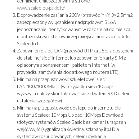
cennikiem, umieszczonym na stronie
www.scaleo.eu/pakiety/
Doprowadzenie zasilania 230V (przewód YKY 3×2.5mm2
zabezpieczony wyłącznikiem nadprądowym B16A
jednoznacznie identyfikowanym w rozdzielni) do miejsca
montażu skrzyni sterowniczej i miejsca montażu modułu
Scaleo.IoT
Zapewnienie sieci LAN (przewód UTP kat. 5e) z dostępem
do stabilnej sieci Internet lub zapewnienie karty SIM z
opłaconym abonamentem i pakietem Internet (w
przypadku zamówienia dodatkowego routera LTE)
Minimalna przepustowość szkieletowej sieci
LAN:100/1000Mbit1 (w przypadku sieci 10Gbps i
wyższych należy skontaktować się z działem R&D celem
ustalenia szczegółów)
Minimalna przepustowość dostępu do internetu dla
systemu Scaleo: 10Mbps Upload; 10Mbps Download
(dotyczy systemów Scaleo Basic bez kamer i urządzeń
wejść/wyjść (sygnalizacja świetlna, szlabany itp.) Dla
systemów rozbudowanych, celem uzyskania