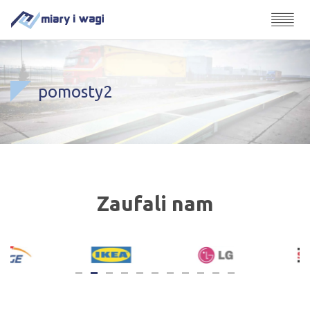
pomosty2
Zaufali nam