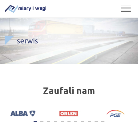
serwis
Zaufali nam