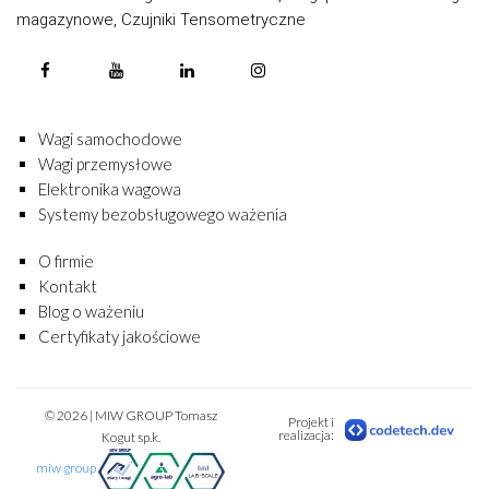
magazynowe, Czujniki Tensometryczne
Wagi samochodowe
Wagi przemysłowe
Elektronika wagowa
Systemy bezobsługowego ważenia
O firmie
Kontakt
Blog o ważeniu
Certyfikaty jakościowe
© 2026 | MIW GROUP Tomasz
Projekt i
realizacja:
Kogut sp.k.
miw group