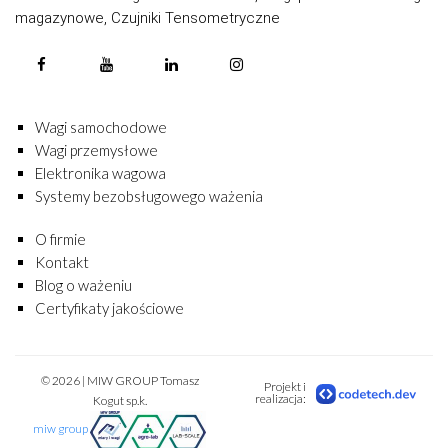
magazynowe, Czujniki Tensometryczne
Wagi samochodowe
Wagi przemysłowe
Elektronika wagowa
Systemy bezobsługowego ważenia
O firmie
Kontakt
Blog o ważeniu
Certyfikaty jakościowe
© 2026 | MIW GROUP Tomasz
Projekt i
realizacja:
Kogut sp.k.
miw group