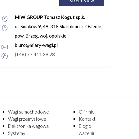
Street View
MIW GROUP Tomasz Kogut sp.k.
ul. Smaków 9, 49-318 Skarbimierz-Osiedle,
pow. Brzeg, woj. opolskie
biuro@miary-wagi.pl
(+48) 77 411 39 28
Wagi samochodowe
O firmie
Wagi przemysłowe
Kontakt
Elektronika wagowa
Blog o
Systemy
ważeniu