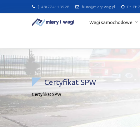
(+48) 77 411 39 28
biuro@miary-wagi.pl
Pn-Pt: 7
Wagi samochodowe
Certyfikat SPW
Certyfikat SPW