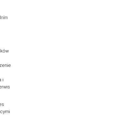
dnim
ików
zenie
 i
erwis
es
ącymi