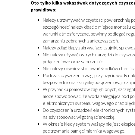
Oto tylko kilka wskazówek dotyczących czyszc
prawidłowo:
Należy utrzymywać w czystości powierzchnię 
szczególności należy dbać o miejsce montażu 
warunki atmosferyczne, powinny podlegać regu
zamarzaniu zebranych zanieczyszczeń.
Należy zdjąć klapy zakrywające czujniki, sprawdz
Nie należy używać ostrych narzędzi do czyszc
połączeniowe oraz sam czujnik.
Nie należy również stosować środków chemicz
Podczas czyszczenia wagi przy użyciu wody nal
bezpośrednio na skrzynkę połączeniową i czujn
W przypadku pomostów zagłębionych, szczegól
może spowodować, że woda zalegająca pod 
elektronicznych systemu wagowego oraz błęd
Do czyszczenia urządzeń elektronicznych syste
należy stosować wilgotną ściereczkę.
W okresie kiedy system ważący nie jest eksploa
podtrzymania pamięci miernika wagowego.