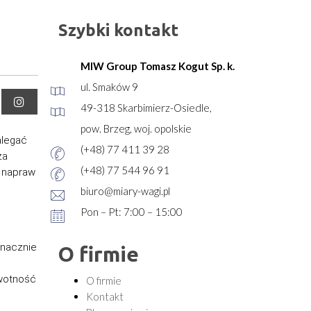
Szybki kontakt
MIW Group Tomasz Kogut Sp. k.
ul. Smaków 9
49-318 Skarbimierz-Osiedle,
pow. Brzeg, woj. opolskie
alegać
(+48) 77 411 39 28
za
(+48) 77 544 96 91
y napraw
biuro@miary-wagi.pl
Pon – Pt: 7:00 – 15:00
znacznie
O firmie
ywotność
O firmie
Kontakt