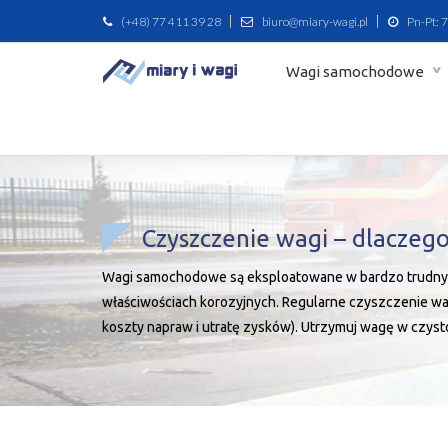
(+48) 77 411 39 28
biuro@miary-wagi.pl
Pn-Pt: 7
Wagi samochodowe
Czyszczenie wagi – dlaczego
Wagi samochodowe są eksploatowane w bardzo trudnych w
właściwościach korozyjnych. Regularne czyszczenie wa
koszty napraw i utratę zysków). Utrzymuj wagę w czyst