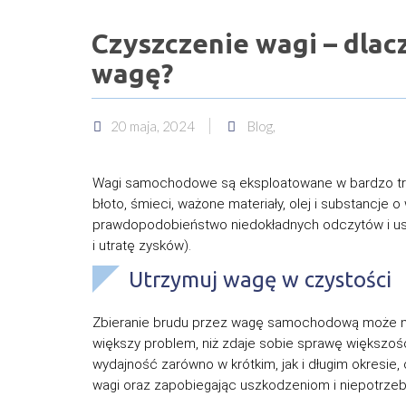
Czyszczenie wagi – dlac
wagę?
20 maja, 2024
Blog,
Wagi samochodowe są eksploatowane w bardzo tru
błoto, śmieci, ważone materiały, olej i substancje
prawdopodobieństwo niedokładnych odczytów i usz
i utratę zysków).
Utrzymuj wagę w czystości
Zbieranie brudu przez wagę samochodową może nie
większy problem, niż zdaje sobie sprawę większo
wydajność zarówno w krótkim, jak i długim okresie
wagi oraz zapobiegając uszkodzeniom i niepotrz