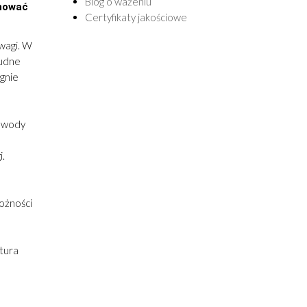
Blog o ważeniu
onować
Certyfikaty jakościowe
wagi. W
rudne
gnie
zewody
i.
ożności
atura