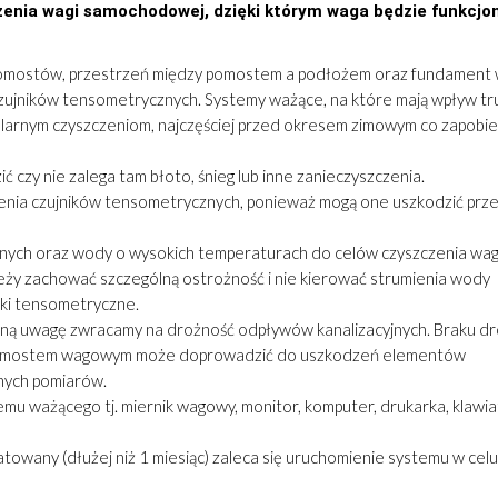
zenia wagi samochodowej, dzięki którym waga będzie funkcj
pomostów, przestrzeń między pomostem a podłożem oraz fundament 
czujników tensometrycznych. Systemy ważące, na które mają wpływ t
larnym czyszczeniom, najczęściej przed okresem zimowym co zapobie
ić czy nie zalega tam błoto, śnieg lub inne zanieczyszczenia.
zenia czujników tensometrycznych, ponieważ mogą one uszkodzić pr
nych oraz wody o wysokich temperaturach do celów czyszczenia wag
eży zachować szczególną ostrożność i nie kierować strumienia wody
iki tensometryczne.
ną uwagę zwracamy na drożność odpływów kanalizacyjnych. Braku dr
pomostem wagowym może doprowadzić do uszkodzeń elementów
nych pomiarów.
mu ważącego tj. miernik wagowy, monitor, komputer, drukarka, klawi
towany (dłużej niż 1 miesiąc) zaleca się uruchomienie systemu w celu