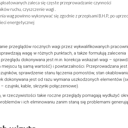
ploatowanych zaleca się częste przeprowadzanie czynności
ików ruchu, czyszczenie wagi .
nia wag powinno wykonywać się zgodnie z przepisami B.H.P., po uprze
ieci energetycznej
nie przeglądów rocznych wagi przez wykwalifikowanych pracown
sprawdzają wagę w różnych punktach, a także formułują zalecenia
przeglądu dokonywana jest m.in. korekcja wskazań wagi – sprawd
miejscu tą samą wartość) i powtarzalności. Przeprowadzana jest
 czujników, sprawdzenie stanu łączenia pomostów, stan okablowania
rek dokonywana jest od razu wymiana uszkodzonych elementów (s
czujniki, kable, skrzynki połączeniowe).
w rzeczywistości takie roczne przeglądy pomagają wydłużyć okr
problemów i ich eliminowaniu zanim staną się problemami generuj