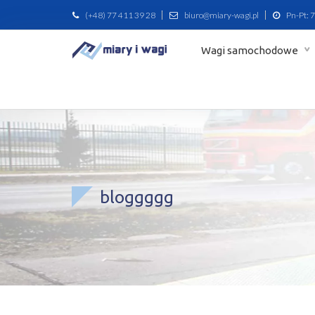
(+48) 77 411 39 28
biuro@miary-wagi.pl
Pn-Pt: 7
Wagi samochodowe
bloggggg