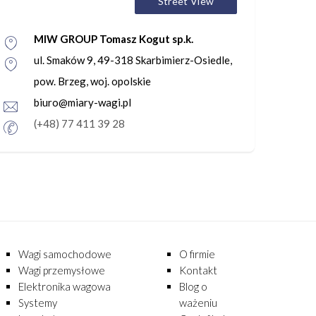
Street View
MIW GROUP Tomasz Kogut sp.k.
ul. Smaków 9, 49-318 Skarbimierz-Osiedle,
pow. Brzeg, woj. opolskie
biuro@miary-wagi.pl
(+48) 77 411 39 28
Wagi samochodowe
O firmie
Wagi przemysłowe
Kontakt
Elektronika wagowa
Blog o
Systemy
ważeniu