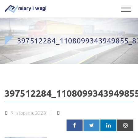
397512284_1108099343949855_8
397512284_110809934394985
9 listopada, 2023