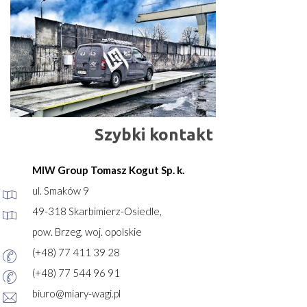
Szybki kontakt
MIW Group Tomasz Kogut Sp. k.
ul. Smaków 9
49-318 Skarbimierz-Osiedle,
pow. Brzeg, woj. opolskie
(+48) 77 411 39 28
(+48) 77 544 96 91
biuro@miary-wagi.pl